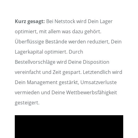
Kurz gesagt:
Bei Netstock wird Dein Lager
optimiert, mit allem was dazu gehört.
Überflüssige Bestände werden reduziert, Dein
Lagerkapital optimiert. Durch
Bestellvorschläge wird Deine Disposition
vereinfacht und Zeit gespart. Letztendlich wird
Dein Management gestärkt, Umsatzverluste
vermieden und Deine Wettbewerbsfähigkeit
gesteigert.